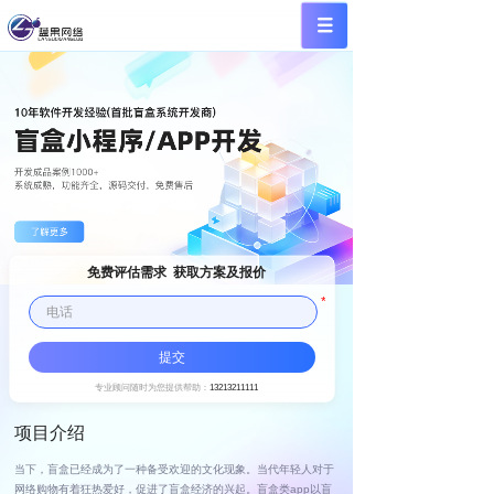
免费评估需求  获取方案及报价
*
提交
专业顾问随时为您提供帮助：
13213211111
项目介绍
当下，盲盒已经成为了一种备受欢迎的文化现象。当代年轻人对于
网络购物有着狂热爱好，促进了盲盒经济的兴起。盲盒类app以盲