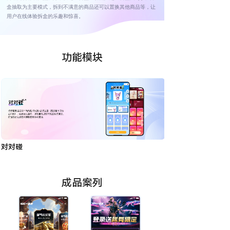
盒抽取为主要模式，拆到不满意的商品还可以置换其他商品等，让
用户在线体验拆盒的乐趣和惊喜。
功能模块
对对碰
闯关/爬塔
成品案列