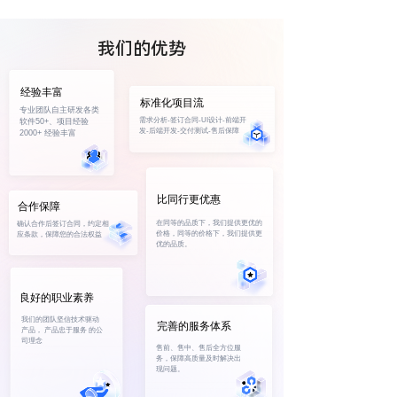
我们的优势
经验丰富
标准化项目流
专业团队自主研发各类
程
需求分析-签订合同-UI设计-前端开
软件50+、项目经验
发-后端开发-交付测试-售后保障
2000+ 经验丰富
比同行更优惠
合作保障
在同等的品质下，我们提供更优的
确认合作后签订合同，约定相
价格，同等的价格下，我们提供更
应条款，保障您的合法权益
优的品质。
良好的职业素养
我们的团队坚信技术驱动
完善的服务体系
产品， 产品忠于服务 的公
司理念
售前、售中、售后全方位服
务，保障高质量及时解决出
现问题。