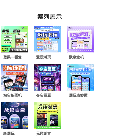
案列展示
蓝果一番赏
爱玩潮玩
欧皇盒机
淘宝扭蛋机
夺宝豆豆
潮玩奇妙屋
新潮玩
元趣潮赏