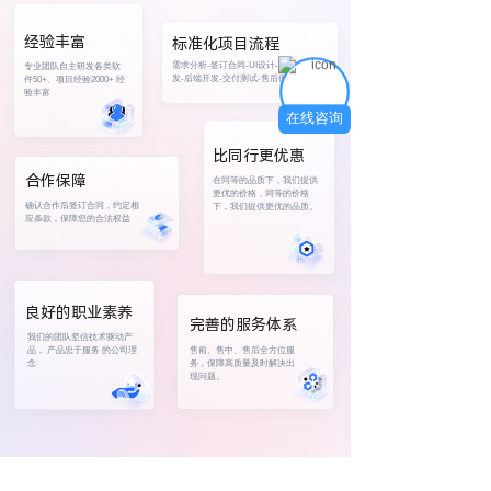
经验丰富
标准化项目流程
需求分析-签订合同-UI设计-前端开
专业团队自主研发各类软
发-后端开发-交付测试-售后保障
件50+、项目经验2000+ 经
验丰富
在线咨询
比同行更优惠
合作保障
在同等的品质下，我们提供
更优的价格，同等的价格
确认合作后签订合同，约定相
下，我们提供更优的品质。
应条款，保障您的合法权益
良好的职业素养
完善的服务体系
我们的团队坚信技术驱动产
品， 产品忠于服务 的公司理
售前、售中、售后全方位服
念
务，保障高质量及时解决出
现问题。