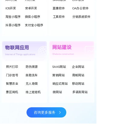
IOS开发
安卓开发
直播软件
OA办公软件
淘宝小程序
微信小程序
工具软件
分销系统软件
抖音小程序
支付宝小程序
网站建设
物联网应用
Website construction
Internet of Things applications
照片打印
防伪溯源
SAAS网站
企业网站
门诊挂号
自助洗车
营销网站
商城网站
智慧农业
无人场馆
响应式网站
移动网站
景区闸机
线上娃娃机
微网站
多语言网站
咨询更多服务
内容