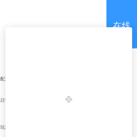
在线
咨询
合配置：
配日常沟通、商务洽谈、远程协作等多种场景，传输稳定、
属玩法、
推荐码
裂变传播机制，助力企业快速实现用户拉